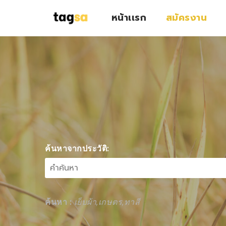
หน้าเเรก
สมัครงาน
ค้นหาจากประวัติ:
ค้นหา :
เย็บผ้า,เกษตร,ทาสี